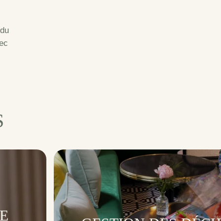
 du
vec
S
E