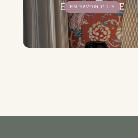
ÉNERGÉTIQUE
EN SAVOIR PLUS
WI-FI