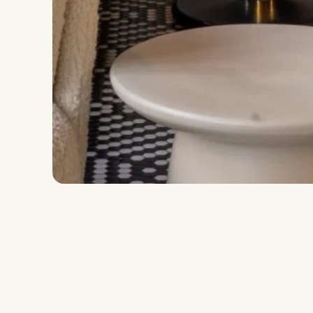
WI-FI
ÉQUIPEMENTS
INFOS PRATIQUES
SERVICES
RÉCEPTION
CONCIERGERIE
PETIT-DÉJEUNER
ROOM SERVICE
BAR
ACTIVITÉS